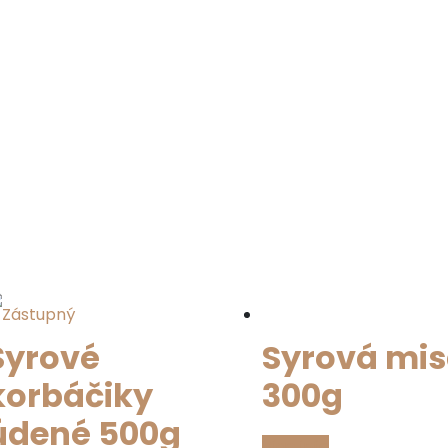
Syrová mi
Syrové
300g
korbáčiky
údené 500g
Viac info