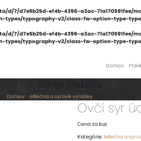
ta/d/7/d7e5b25d-ef4b-4396-a3ac-71a170591fee/ma
on-types/typography-v2/class-fw-option-type-typ
ta/d/7/d7e5b25d-ef4b-4396-a3ac-71a170591fee/ma
on-types/typography-v2/class-fw-option-type-typ
Domov
Pred
Shop Details
Domov
/
Mliečna a syrové výrobky
/ Ovčí syr údený
Ovčí syr ú
Cena za kus
Kategórie:
Mliečna a syro