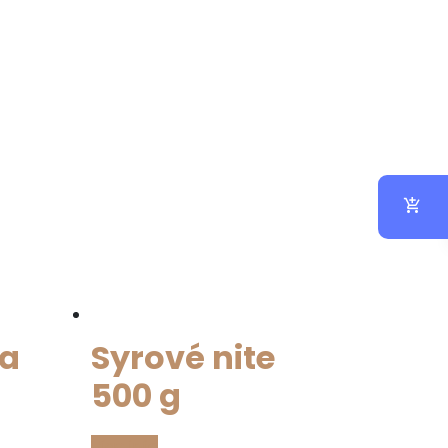
sa
Syrové nite
500 g
Viac info