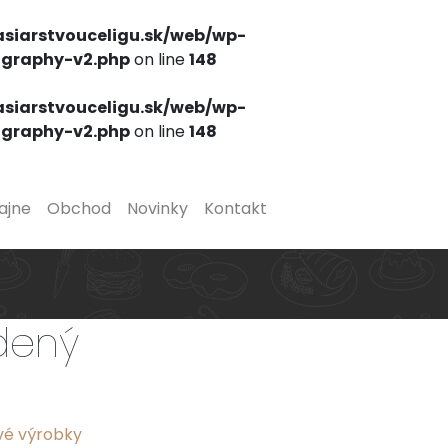
siarstvouceligu.sk/web/wp-
ography-v2.php
on line
148
siarstvouceligu.sk/web/wp-
ography-v2.php
on line
148
ajne
Obchod
Novinky
Kontakt
dený
vé výrobky