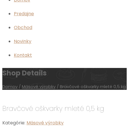
Predajne
Obchod
Novinky
Kontakt
Shop Details
Domov
/
Mäsové výrobky
/ Bravčové oškvarky mleté 0,5 kg
Bravčové oškvarky mleté 0,5 kg
Kategórie:
Mäsové výrobky