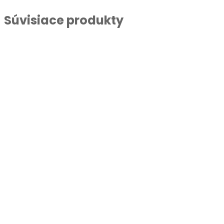
Súvisiace produkty
Hovädzí močing bez
Bravčová masť 3 kg
kosti
Viac info
Viac info
Krvavnice žemľové
Mäso vo vlastnej šťave
Viac info
Viac info