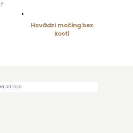
ky
Hovädzí močing bez
kosti