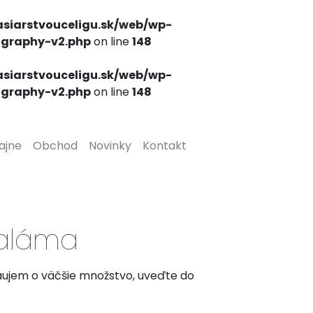
siarstvouceligu.sk/web/wp-
ography-v2.php
on line
148
siarstvouceligu.sk/web/wp-
ography-v2.php
on line
148
ajne
Obchod
Novinky
Kontakt
saláma
záujem o väčšie množstvo, uveďte do