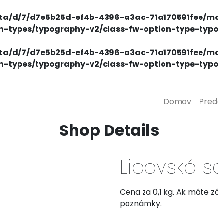
ta/d/7/d7e5b25d-ef4b-4396-a3ac-71a170591fee/ma
on-types/typography-v2/class-fw-option-type-typ
ta/d/7/d7e5b25d-ef4b-4396-a3ac-71a170591fee/ma
on-types/typography-v2/class-fw-option-type-typ
Domov
Pred
Shop Details
Domov
/
Mäsové výrobky
/ Lipovská saláma
Lipovská 
Cena za 0,1 kg. Ak máte 
poznámky.