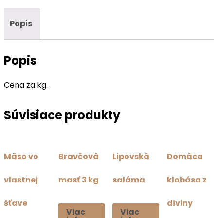
Popis
Popis
Cena za kg.
Súvisiace produkty
Mäso vo
Bravčová
Lipovská
Domáca
vlastnej
masť 3 kg
saláma
klobása z
šťave
diviny
Viac
Viac