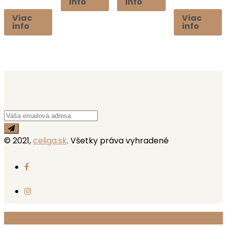
info
info
Viac
Viac
info
info
© 2021,
celiga.sk
. Všetky práva vyhradené