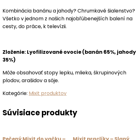
Kombinácia banánu a jahody? Chrumkavé šialenstvo?
Všetko v jednom z našich najobľúbenejších balení na
cesty, do práce, k televízii.
Zloženie:
Lyofilizované ovocie (banán 65%, jahody
35%)
Môže obsahovať stopy lepku, mlieka, škrupinových
plodov, arašidov a sóje.
Kategórie:
Mixit produktov
Súvisiace produkty
Pečený Mixit do vačku –
Mixit praclíky – Slaný