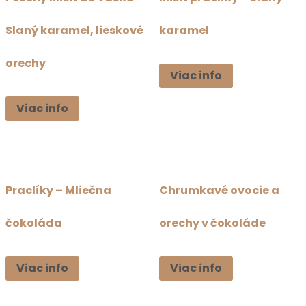
Slaný karamel, lieskové
karamel
orechy
Viac info
Viac info
Praclíky – Mliečna
Chrumkavé ovocie a
čokoláda
orechy v čokoláde
Viac info
Viac info